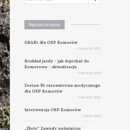
FOR:
Najnowsze wpisy
GBARt dla OSP Komorów
4 stycznia 2026
Rozkład jazdy – jak dojechać do
Komorowa – aktualizacja
4 stycznia 2026
Zestaw R1 ratownictwa medycznego
dla OSP Komorów
3 stycznia 2026
Interwencja OSP Komorów
2 lipca 2023
„Złote” Zawody pożarnicze