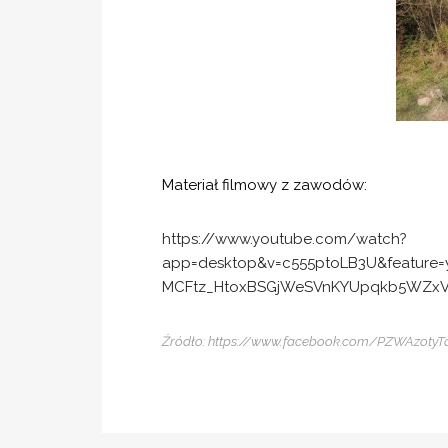
Materiał filmowy z zawodów:
https://www.youtube.com/watch?
app=desktop&v=c555ptoLB3U&feature=
MCFtz_HtoxBSGjWeSVnKYUpqkb5WZxV
Źródło: https://www.facebook.com/PZWAzotyT