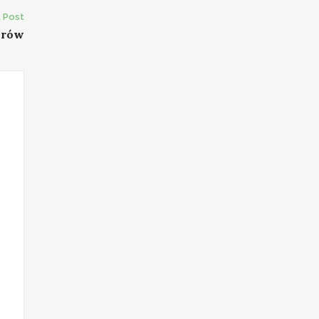
 Post
orów