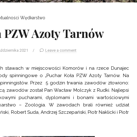
ktualności
Wędkarstwo
a PZW Azoty Tarnów
aździernika 2021
/
Leave a comment
ych stawach w miejscowości Komorów i na rzece Dunajec
wody spinningowe o „Puchar Koła PZW Azoty Tarnów. Na
spinningistów. Przez 5 godzin trwania zawodów złowiono:
zcą zawodów został Pan Wacław Molczyk z Rudki. Najlepsi
tkowymi pucharami, dyplomami i bonami wartościowymi
arstwo – Zoologia
. W zawodach brali również udział
, Robert Suda, Andrzej Szczepański, Piotr Naklicki i Piotr