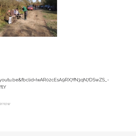
youtu.be&fbclid=IwAR02cEsA9RX7fN3qN7DSwZS_-
flY
arnow