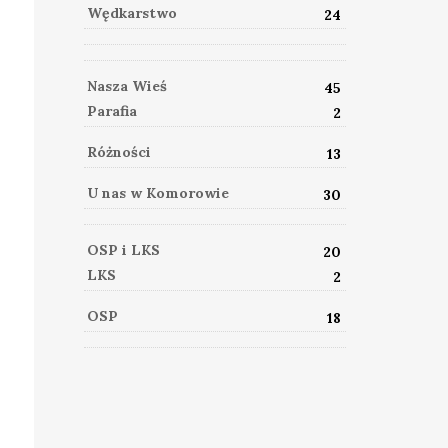
Wędkarstwo
24
Nasza Wieś
45
Parafia
2
Różności
13
U nas w Komorowie
30
OSP i LKS
20
LKS
2
OSP
18