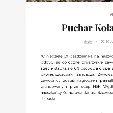
A
Puchar Koł
dyzio
/
10 p
W niedzielę 10 października na nasz
odbyły się coroczne towarzyskie za
starcie stawiła się 69 osobowa grupa 
okonie, szczupaki i sandacza. Zwycię
zawodnicy zostali nagrodzeni pamią
ufundowanymi prze sklep
FISH Wędk
mieszkańcy Komorowa: Janusz Szczepański
Rzepski.