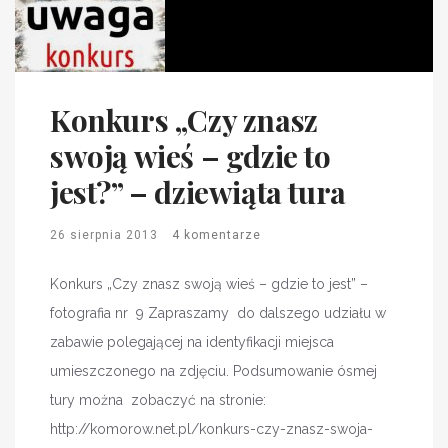
Konkurs „Czy znasz
swoją wieś – gdzie to
jest?” – dziewiąta tura
26 sierpnia 2013
4 komentarze
Konkurs „Czy znasz swoją wieś – gdzie to jest” –
fotografia nr 9 Zapraszamy do dalszego udziału w
zabawie polegającej na identyfikacji miejsca
umieszczonego na zdjęciu. Podsumowanie ósmej
tury można zobaczyć na stronie:
http://komorow.net.pl/konkurs-czy-znasz-swoja-