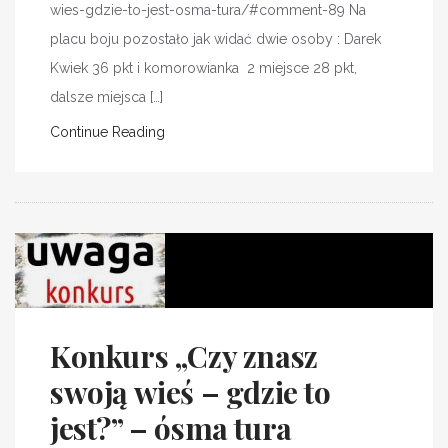
wies-gdzie-to-jest-osma-tura/#comment-89 Na
placu boju pozostało jak widać dwie osoby : Darek
Kwiek 36 pkt i komorowianka 2 miejsce 28 pkt,
dalsze miejsca […]
Continue Reading
Konkurs „Czy znasz
swoją wieś – gdzie to
jest?” – ósma tura