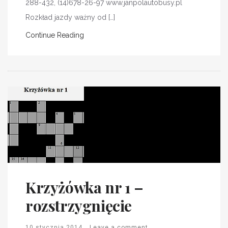
288-432, (14)678-26-97 www.janpolautobusy.pl
Rozkład jazdy ważny od […]
Continue Reading
Krzyżówka nr 1 –
rozstrzygnięcie
10 stycznia 2014
Leave a comment