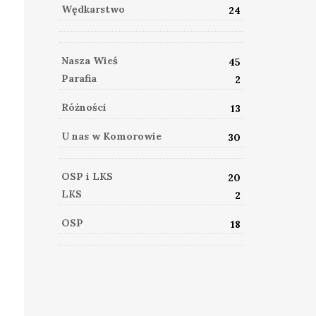
Wędkarstwo
24
Nasza Wieś
45
Parafia
2
Różności
13
U nas w Komorowie
30
OSP i LKS
20
LKS
2
OSP
18