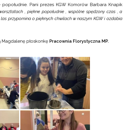
łe popołudnie. Pani prezes KGW Komorów Barbara Knapik
 warsztatach , piękne popołudnie , wspólne spędzony czas , a
n las przypomina o pięknych chwilach w naszym KGW i ozdabia
ią Magdalenę płoskonkę
Pracownia Florystyczna MP.