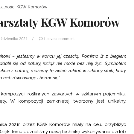
ualności
KGW Komorów
 warsztaty KGW Komorów
aździernika 2021
/
Leave a comment
ekowi – jesteśmy w końcu jej częścią. Pomimo iż z biegiem
ddalił się od natury, wciąż nie może bez niej żyć. Symbolem
akcie z naturą, możemy tę zieleń zakląć w szklany słoik, który
o nich równowagę i harmonię”
 kompozycji roślinnych zawartych w szklanym pojemniku.
y. W kompozycji zamkniętej tworzony jest unikalny,
nika 2021r. przez KGW Komorów miały na celu przybliżyć
e. Dzięki temu poznaliśmy nową technikę wykonywania ozdób