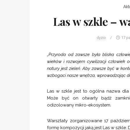
Akt
Las w szkle –
dyzio
/
17 p
„Przyroda od zawsze była bliska człowi
wieków i rozwojem cywilizacji człowiek o
natury jest zieleń. Aby zawsze być w kont
wzbogaci nasze wnętrza, wprowadzając d
Las w szkle jest to ogólna nazwa dla
Może być on otwarty bądź zamknięt
odizolowany mikro-ekosystem.
Warsztaty zorganizowane 17 paździer
formę kompozycji jaką jest Las w szkl