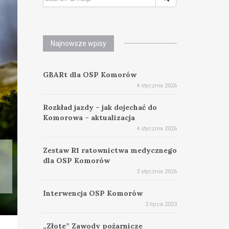
FOR:
Najnowsze wpisy
GBARt dla OSP Komorów
4 stycznia 2026
Rozkład jazdy – jak dojechać do
Komorowa – aktualizacja
4 stycznia 2026
Zestaw R1 ratownictwa medycznego
dla OSP Komorów
3 stycznia 2026
Interwencja OSP Komorów
2 lipca 2023
„Złote” Zawody pożarnicze