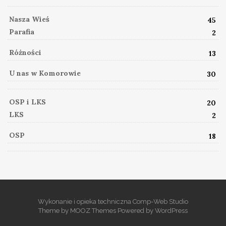
Nasza Wieś
45
Parafia
2
Różności
13
U nas w Komorowie
30
OSP i LKS
20
LKS
2
OSP
18
Wykonanie i opieka techniczna Comp-Web Studio
Theme by
MOOZ Themes
Powered by
WordPress