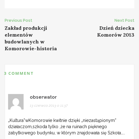
Post
Previous Post
Next Post
Zakład produkcji
Dzień dziecka
navigation
elementów
Komorów 2013
budowlanych w
Komorowie-historia
3 COMMENT
obserwator
13 czerwca 2013 o 11:37
„Kultura”wKomorowie kwitnie dzięki „niezastąpionym”
działaczom,szkoda tylko ,że na ruinach pięknego
zabytkowego budynku, w którym znajdowała się Szkoła…..