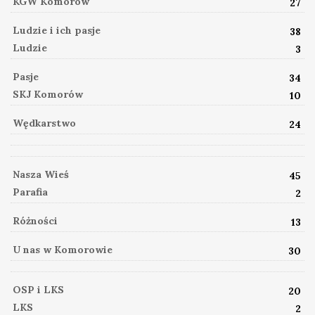
KGW Komorów
27
Ludzie i ich pasje
38
Ludzie
3
Pasje
34
SKJ Komorów
10
Wędkarstwo
24
Nasza Wieś
45
Parafia
2
Różności
13
U nas w Komorowie
30
OSP i LKS
20
LKS
2