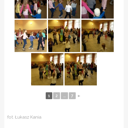
1
2
...
7
►
fot. Łukasz Kania