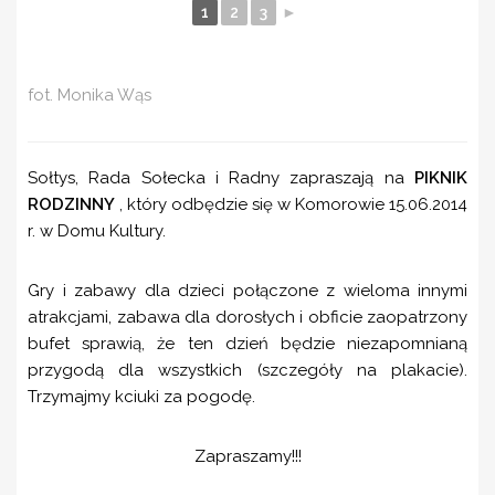
1
2
3
►
fot. Monika Wąs
Sołtys, Rada Sołecka i Radny zapraszają na
PIKNIK
RODZINNY
, który odbędzie się w Komorowie 15.06.2014
r. w Domu Kultury.
Gry i zabawy dla dzieci połączone z wieloma innymi
atrakcjami, zabawa dla dorosłych i obficie zaopatrzony
bufet sprawią, że ten dzień będzie niezapomnianą
przygodą dla wszystkich (szczegóły na plakacie).
Trzymajmy kciuki za pogodę.
Zapraszamy!!!