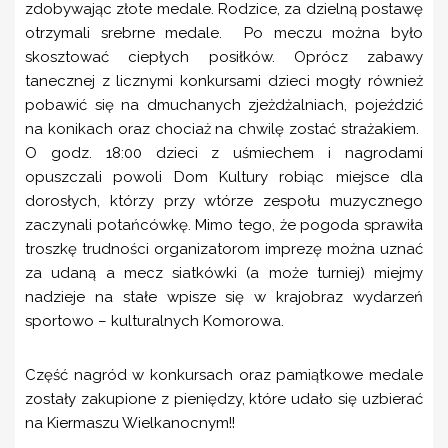
zdobywając złote medale. Rodzice, za dzielną postawę
otrzymali srebrne medale. Po meczu można było
skosztować ciepłych posiłków. Oprócz zabawy
tanecznej z licznymi konkursami dzieci mogły również
pobawić się na dmuchanych zjeżdżalniach, pojeździć
na konikach oraz chociaż na chwilę zostać strażakiem.
O godz. 18:00 dzieci z uśmiechem i nagrodami
opuszczali powoli Dom Kultury robiąc miejsce dla
dorosłych, którzy przy wtórze zespołu muzycznego
zaczynali potańcówkę. Mimo tego, że pogoda sprawiła
troszkę trudności organizatorom imprezę można uznać
za udaną a mecz siatkówki (a może turniej) miejmy
nadzieje na stałe wpisze się w krajobraz wydarzeń
sportowo – kulturalnych Komorowa.
Część nagród w konkursach oraz pamiątkowe medale
zostały zakupione z pieniędzy, które udało się uzbierać
na Kiermaszu Wielkanocnym!!