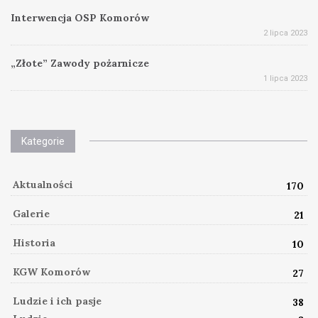
Interwencja OSP Komorów
2 lipca 2023
„Złote” Zawody pożarnicze
1 lipca 2023
Kategorie
Aktualności
170
Galerie
21
Historia
10
KGW Komorów
27
Ludzie i ich pasje
38