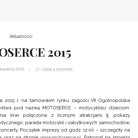
Aktualności
SERCE 2015
 kwietnia 2015
/
Leave a comment
ia 2015 r. na tarnowskim rynku zagości VII Ogólnopolska
wstwa pod nazwą MOTOSERCE – motocykliści dzieciom.
ia krwi połączona z licznymi atrakcjami tj. pokazy
dycznego, parada motocykli i zabytkowych samochodów,
koncerty. Początek imprezy od godz. 12:00 – szczegóły na
ej oraz na stronie
www.motoserce.pl
. Patronat na imprezą