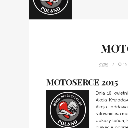
MOTO
dyzio
/
15
MOTOSERCE 2015
Dnia 18 kwietn
Akcja Krwioda
Akcja oddawan
ratownictwa me
pokazy tańca, 
plakacie poniż