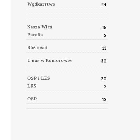
Wędkarstwo
24
Nasza Wieś
45
Parafia
2
Różności
13
U nas w Komorowie
30
OSP i LKS
20
LKS
2
OSP
18