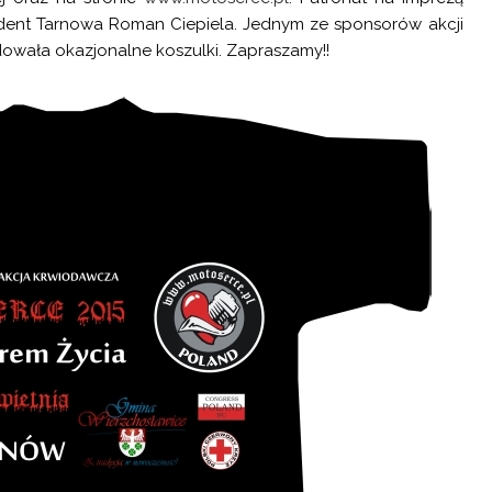
dent Tarnowa Roman Ciepiela. Jednym ze sponsorów akcji
dowała okazjonalne koszulki. Zapraszamy!!