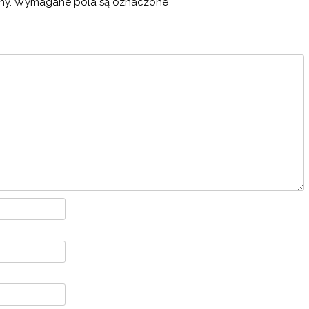
ny.
Wymagane pola są oznaczone
*