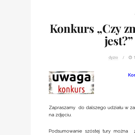
Konkurs „Czy zna
jest?
dyzio
/
Kon
Zapraszamy do dalszego udziału w zab
na zdjęciu.
Podsumowanie szóstej tury można z