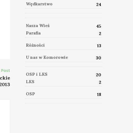
Wędkarstwo
24
Nasza Wieś
45
Parafia
2
Różności
13
U nas w Komorowie
30
 Post
OSP i LKS
20
ckie
LKS
2
2013
OSP
18