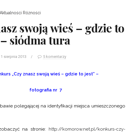
Aktualności
Różności
sz swoją wieś – gdzie to
” – siódma tura
11 sierpnia 2013
/
5 komentarzy
kurs „Czy znasz swoją wieś – gdzie to jest” –
fotografia nr 7
awie polegającej na identyfikacji miejsca umieszczonego
obaczyć na stronie:
http://komorow.net.pl/konkurs-czy-