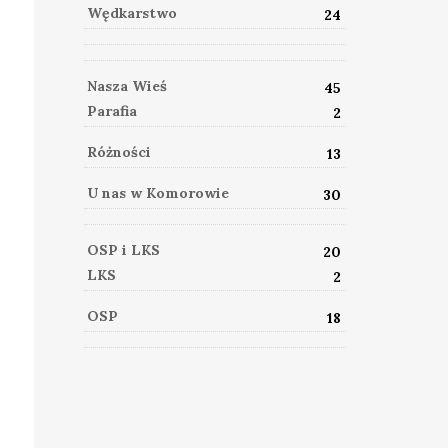
Wędkarstwo
24
Nasza Wieś
45
Parafia
2
Różności
13
U nas w Komorowie
30
OSP i LKS
20
LKS
2
OSP
18