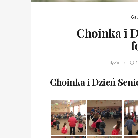
Gal
Choinka i D
f
dyzio
/
3
Choinka i Dzień Seni